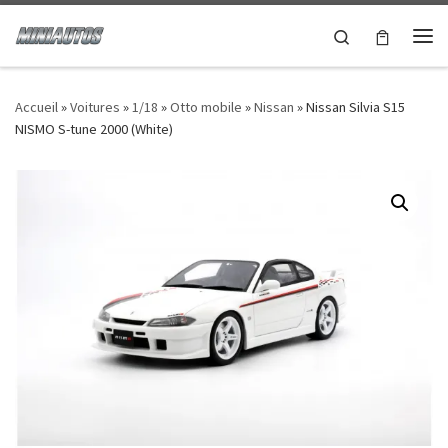
Passer au contenu
Search
Accueil
»
Voitures
»
1/18
»
Otto mobile
»
Nissan
»
Nissan Silvia S15
NISMO S-tune 2000 (White)