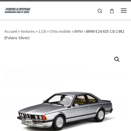
Passer au contenu
Search
Accueil
»
Voitures
»
1/18
»
Otto mobile
»
BMW
»
BMW E24 635 CSI 1982
(Polaris Silver)